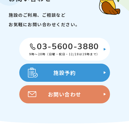
【申込】7月5日(日曜日)9時から専用フォーム
施設のご利用、ご相談など
（新しいウィンドウが開きます）で受付しま
す。
お気軽にお問い合わせください。
【問い合わせ先】江東区立こどもプラザ図書
03-5600-3880
館 03-5600-3885
9時～20時（日曜・祝日・12/28は19時まで）
施設予約
お問い合わせ