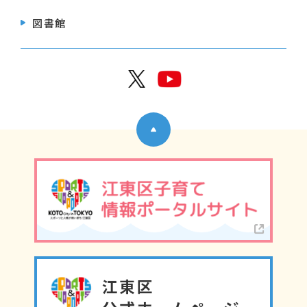
図書館
公式X
公式Y
ページトップへ