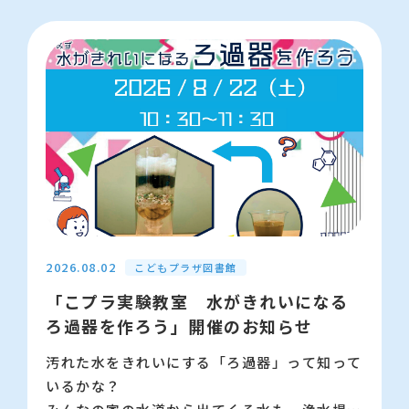
注意事項 ★当日は多くの方がご利用されま
す。お一人様3個までとしてください。
★その場で治療（修理）が基本ですが、入院
（持ち帰って修理）となる場合があります。そ
の場合は後日、こどもプラザ3階事務室で退院
（お受け取り）となります。
★転売目的や業者の方のご依頼はお断りいたし
ます。
2026.08.02
以下のおもちゃは治療（修理）できません
こどもプラザ図書館
・メーカー保証期間内の品（手を加えると保証
「こプラ実験教室 水がきれいになる
が失効します）
ろ過器を作ろう」開催のお知らせ
・安全性に問題があるもの（球を発射する鉄
汚れた水をきれいにする「ろ過器」って知って
砲、ドローン、ヘリコプターなど）
いるかな？
・希少価値のあるアンティークな人形やおもち