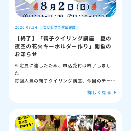
【対象】幼児・小学生
※申込は必要ないので、時間になったらおはな
しのへやに来てください。
2026.07.14
こどもプラザ図書館
【終了】「親子クイリング講座 夏の
【問い合わせ先】江東区立こどもプラザ図書
夜空の花火キーホルダー作り」開催の
館 03-5600-3885
お知らせ
※定員に達したため、申込受付は終了しまし
た。
毎回人気の親子クイリング講座、今回のテーマ
は夏の夜空に咲く花火のキーホルダーです。
詳しく見る
今年の夏の思い出に、親子でぜひご参加くださ
い♪
クイリングとは、紙をくるくる丸めて作る紙細
工です。
むずかしいところは先生も手伝うので、気軽に