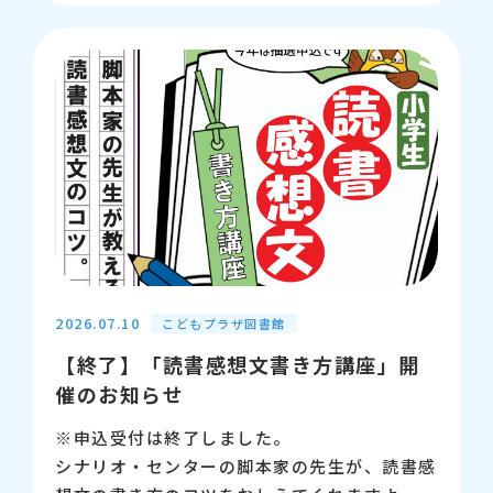
なケニアのことを、ケニアで理科の先生もして
【申込】※定員に達したため、申込受付は終了
いた内山さんがおはなしします。
しました。
小学生以上のどなたでもご参加いただけますの
で、大人の方も、お友だち同士でも、お子さん
【講師】山田順子（ヤマトアートカレッジ認定
といっしょに親子でも、ぜひご参加ください。
講師・こどもプラザ図書館司書）
【日時】7月25日（土曜日） 10時半から11
【問い合わせ先】江東区立こどもプラザ図書
時半
館 03-5600-3885
【会場】江東区こどもプラザ 4階 会議室
【対象】小学生以上、どなたでも
2026.07.10
こどもプラザ図書館
【終了】「読書感想文書き方講座」開
【募集】30名（先着）
催のお知らせ
【申込】7月11日(土曜日)9時から専用フォー
※申込受付は終了しました。
ム（新しいウィンドウが開きます）にて受付し
シナリオ・センターの脚本家の先生が、読書感