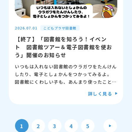
冊）
【会場】江東区こどもプラザ 4階 多目的ス
ペース1
2026.07.01
こどもプラザ図書館
【終了】「図書館を知ろう！イベン
【対象】小学生以上、大人の方までどなたでも
ト 図書館ツアー＆電子図書館を使お
う」開催のお知らせ
【募集】80名（抽選）
いつもは入れない図書館のウラガワをたんけん
【申込】※申込受付期間は終了しました。
したり、電子としょかんをつかってみるよ。
図書館にくわしい子も、あんまり使ったことが
【問い合わせ先】江東区立こどもプラザ図書
ない子も、みんなで参加してね。
詳しく見る
館 03-5600-3885
参加してくれた子には、こどもプラザ図書館オ
リジナルの「ふくちゃん缶バッジ」をプレゼン
トします♪
※このイベントは江東区内在学の小学生が対象
1
2
3
4
5
です。