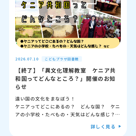
参加してね！
【日時】8月2日（日曜日）
1回目：10時半から11時半
2回目：13時半から14時半
※各回で内容は同じです。どちらかの回を選ん
でお申込みください。
2026.07.10
こどもプラザ図書館
【終了】「異文化理解教室 ケニア共
【会場】江東区こどもプラザ 4階 会議室
和国ってどんなところ？」開催のお知
1・2
らせ
【対象】5歳以上のお子さんと保護者（4年生
遠い国の文化をまなぼう！
以下のお子さんは、1人につき保護者が1人付
ケニアってどこにあるの？ どんな国？ ケニ
き添ってください）
アの小学校・たべもの・天気はどんな感じ？な
ど、
詳しく見る
【募集】各回8組（先着順）
「名前はよく聞くけど、よくは知らない」そん