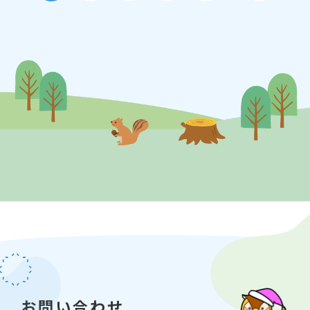
【日時】7月20日（月曜日・祝日）
10時半から11時15分
14時から14時45分
※各回で内容は同じです。どちらかの回を選ん
でお申込みください。
【集合】こどもプラザ図書館 1階カウンター
【対象】区内在学の小学生
【募集】各回 10名（保護者同伴可）
【持ち物】できれば学校で使っているchrome
bookをお持ちください。
お問い合わせ