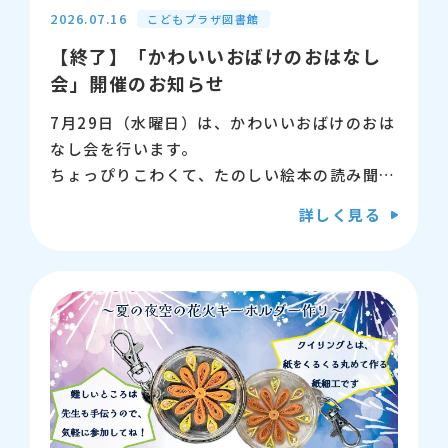
【対象】小学生
2026.07.16
こどもプラザ図書館
【終了】「かわいいおばけのおはなし
【募集】15名（先着）
会」開催のお知らせ
【申込】※定員に達したため、申込受付は終了
7月29日（水曜日）は、かわいいおばけのおは
しました。
なし会を行います。
ちょっぴりこわくて、たのしい絵本の読み聞か
【講師】坪川佳子（WILD SILK MUSEUM）
せです。
詳しく見る
こわいおはなしやおばけが苦手なおともだちも
【問い合わせ先】江東区立こどもプラザ図書
たのしめるので、こわがらなくてもだいじょう
館 03-5600-3885
ぶ！！
おみやげもあるので、おたのしみに～♪
【日時】7月29日（水曜日）15時～15時30分
【場所】こどもプラザ図書館 2階 おはなしの
へや