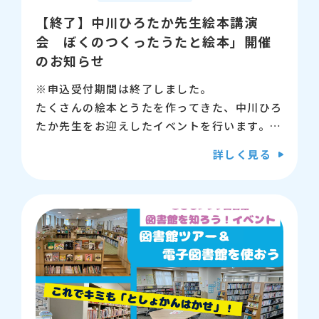
【終了】中川ひろたか先生絵本講演
会 ぼくのつくったうたと絵本」開催
のお知らせ
※申込受付期間は終了しました。
たくさんの絵本とうたを作ってきた、中川ひろ
たか先生をお迎えしたイベントを行います。
貴重な制作秘話を聞けるコーナーのほか、先生
詳しく見る
による読み聞かせと歌のコーナーもあります。
小学生のお子さんから大人の方までご参加いた
だけますので、たくさんのご応募をお待ちして
います♪
【日時】7月26日（日曜日） 11時から12時
※中川ひろたか先生の本を持参されると、講演
会終了後にサイン会に参加できます（お1人1