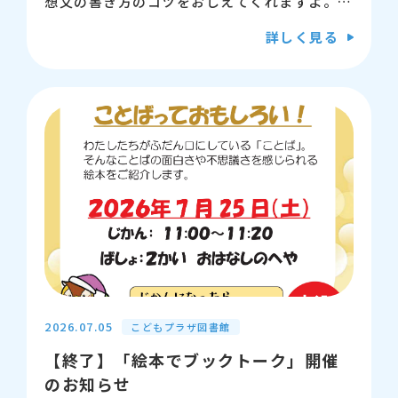
ます。
想文の書き方のコツをおしえてくれますよ。
読書感想文をはじめて書く人、もっと上手くな
詳しく見る
【講師】内山華世さん
りたい人、ぜひ応募してね！
※今年は抽選制です。期日内に申し込みをお願
【問い合わせ先】江東区立こどもプラザ図書
いします。
館 03-5600-3885
【日時】7月30日（木曜日） 13時から14時
半
【会場】江東区こどもプラザ 4階 会議室
【対象】小学生（低学年は保護者同伴）
【募集】10名（抽選）
2026.07.05
こどもプラザ図書館
【持ち物】感想文を書きたい本、筆記用具、原
【終了】「絵本でブックトーク」開催
稿用紙（本のジャンルは問いませんが、事前に
のお知らせ
読んでおいてください）