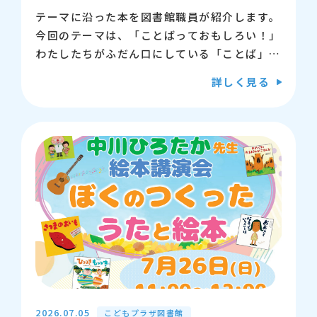
テーマに沿った本を図書館職員が紹介します。
【申込】※申込受付は終了しました。
今回のテーマは、「ことばっておもしろい！」
わたしたちがふだん口にしている「ことば」。
【講師】株式会社シナリオ・センター
そんなことばの面白さや不思議さを感じられる
詳しく見る
絵本をご紹介します。
【問い合わせ先】江東区立こどもプラザ図書
館 03-5600-3885
日時：7月25日 土曜日 11時～11時20分
場所：こどもプラザ図書館 2階 おはなしの
へや
※申込は不要です。
問い合わせ先：江東区立こどもプラザ図書館
03-5600-3885
2026.07.05
こどもプラザ図書館