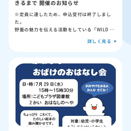
きるまで 開催のお知らせ
【申込】8月8日(土曜日)9時から専用フォーム
※定員に達したため、申込受付は終了しまし
（新しいウィンドウが開きます）にて受付しま
た。
す。
野蚕の魅力を伝える活動をしている「WILD SI
LK MUSEUM」の坪川さんによる、野蚕の講座
詳しく見る
【問い合わせ先】江東区立こどもプラザ図書
です。
館 03-5600-3885
野蚕の品種「深川蚕」は、さなぎを出してから
繭を煮沸するため、ピースシルクと呼ばれてい
ます。
深川蚕のことや、蚕からの恵み、命の尊さにつ
いての貴重な講座です。
【日時】8月9日（日曜日） 11時から12時
【会場】江東区こどもプラザ 4階 会議室
1・2