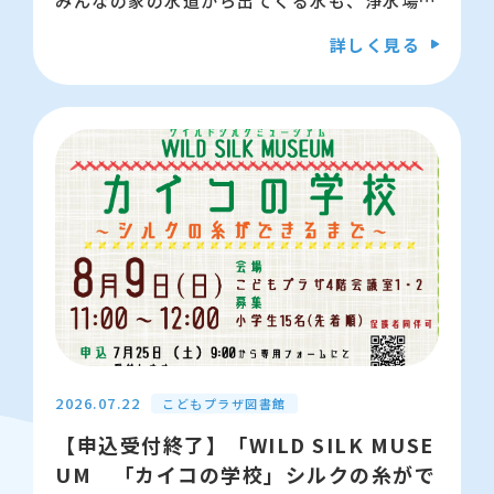
みんなの家の水道から出てくる水も、浄水場の
ゃ類（手を加えると市場価値が下がります）
ろ過そうちを通って、きれいな水になって届け
・ディスプレイを備えたゲーム機
詳しく見る
られています。
・直接AC電源に接続するおもちゃ
今回はペットボトルを使ったろ過器を作り、泥
・浮き輪・ベビープール
水をきれいにする実験をします。
・充電池の交換・充電回路の修理
きれいな水をつくるためにどんなことが行われ
ているのか考えるきっかけとして、また、SDG
【問い合わせ先】江東区こどもプラザ 03-56
sの観点からもお話しします。
00-3880
【日時】8月22日（土曜日） 10時半から11
時半
【会場】江東区こどもプラザ 4階 会議室
1・2
2026.07.22
こどもプラザ図書館
【対象】小学3年生から6年生
【申込受付終了】「WILD SILK MUSE
UM 「カイコの学校」シルクの糸がで
【募集】8名（先着）