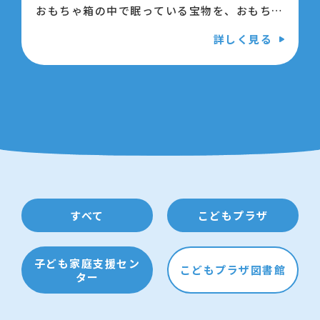
おもちゃ箱の中で眠っている宝物を、おもちゃ
病院のドクターによみがえらせてもらいましょ
詳しく見る
う。
【日時】8月13日（木曜日）13時半から15時
半（受付終了 15時）
【会場】江東区こどもプラザ 4階 会議室
【対象】乳幼児から小学校低学年
【申込】事前の予約は不要です。直接会場へお
すべて
こどもプラザ
越しください。
子ども家庭支援セン
こどもプラザ図書館
【費用】基本は無料ですが、部品代がかかる場
ター
合があります。