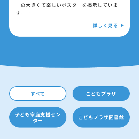
ーの大きくて楽しいポスターを掲示していま
す。
今回はハリー＆マリーの作者・えとうまさゆき
詳しく見る
さんと一緒に、自分のお部屋の表札づくりに挑
戦します。
お友だち同士や親子で、ぜひご参加ください♪
【日時】8月30日（日曜日） 13時から14時
【会場】江東区こどもプラザ 4階 会議室
1・2
すべて
こどもプラザ
【対象】幼児から小学生と保護者
子ども家庭支援セン
こどもプラザ図書館
【募集】24名（申込順）
ター
【申込】8月16日(日曜日)9時から専用フォー