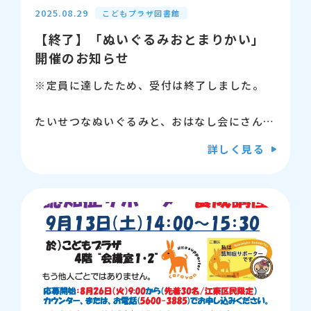
します。
2025.08.29
こどもプラザ図書館
【終了】「ぬいぐるみおとまりかい」
【出演】鶯亭☆太郎（うぐいすてい ほしたろ
開催のお知らせ
う）
※定員に達したため、受付は終了しました。
【問い合わせ先】江東区立こどもプラザ図書
館 電話：03-5600-3885
たいせつなぬいぐるみと、おはなし会にさんか
しよう！
詳しく見る
おはなし会のあとは、ぬいぐるみだけのおとま
り会だよ♪
【日時】 9月18日（木曜日）16時から16時
半（入場開始：15時45分）
【会場】 こどもプラザ図書館 2階 おはな