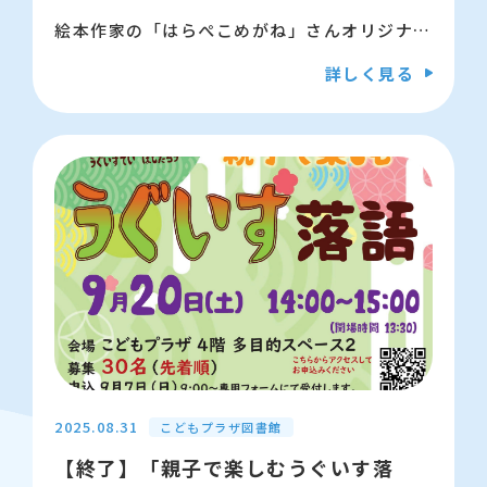
絵本作家の「はらぺこめがね」さんオリジナル
のはらぺこペーパーを、ちぎって、貼って、自
詳しく見る
分だけの楽しいお弁当を作っちゃおう！
みんなはどんなお弁当を作るのかな？ わくわ
くがいっぱいのワークショップをお楽しみに♪
※はらぺこめがねさんの絵本を持参すると講演
会終了後、サイン会に参加できます（1人1
冊）
【日時】 9月28日（日曜日）11時から12時
（入場開始：10時半）
【会場】 江東区こどもプラザ 4階 多目的
スペース1
2025.08.31
こどもプラザ図書館
【終了】「親子で楽しむうぐいす落
【対象】 幼児から小学生と保護者