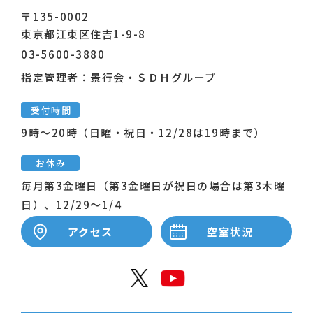
〒135-0002
東京都江東区住吉1-9-8
03-5600-3880
指定管理者：景行会・ＳＤＨグループ
受付時間
9時～20時（日曜・祝日・12/28は19時まで）
お休み
毎月第3金曜日（第3金曜日が祝日の場合は第3木曜
日）、12/29～1/4
アクセス
空室状況
公式X
公式Y