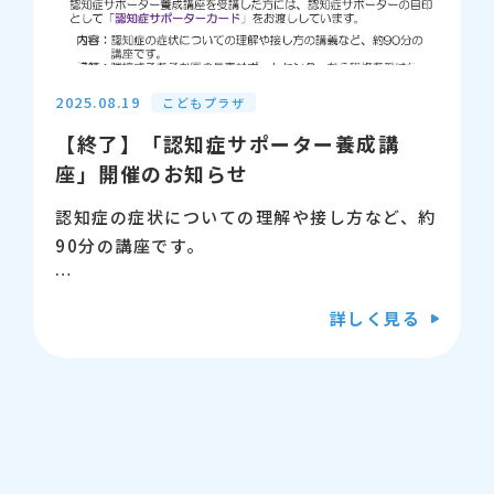
しのへや
【対象】 幼児から小学生（未就学児の場合は
保護者同伴）
2025.08.19
こどもプラザ
【終了】「認知症サポーター養成講
【定員】 10名（先着順）
座」開催のお知らせ
【申込】 ※定員に達したため、受付は終了し
認知症の症状についての理解や接し方など、約
ました。
90分の講座です。
受講した方には、認知症サポーターの目印とし
詳しく見る
て「認知症サポーターカード」をお渡ししま
す。
【日時】 9月13日（土曜日）14時から15時
半