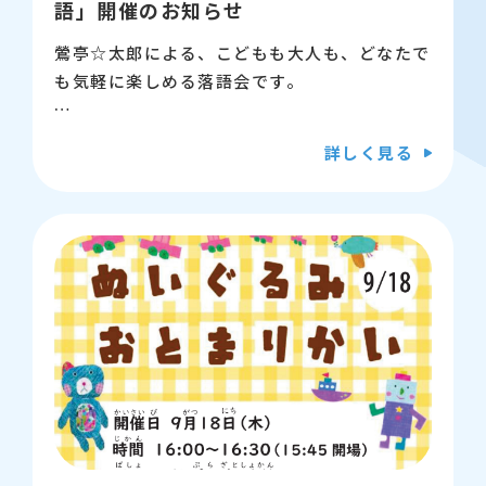
語」開催のお知らせ
【定員】 80名（抽選）
鶯亭☆太郎による、こどもも大人も、どなたで
も気軽に楽しめる落語会です。
【申込】※申込期間は終了しました。
親子で一緒に、友人と、おひとりでも。ぜひご
詳しく見る
【問い合わせ先】江東区立こどもプラザ図書
参加ください！
館 03-5600-3885
【日時】 9月20日（土曜日）14時から15時
【会場】 江東区こどもプラザ 4階 多目的
スペース2
【対象】 どなたでも 30名（先着順）
【申込】 9月7日（日曜日）9時から専用フォ
ーム（新しいウィンドウが開きます）にて受付