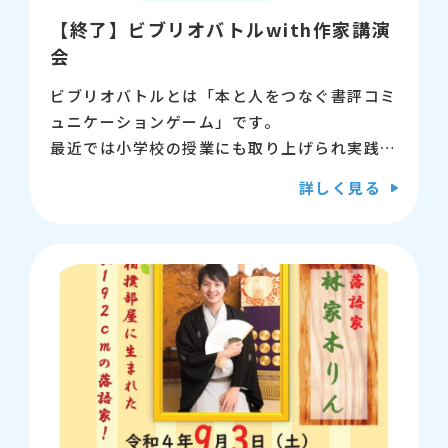
【終了】ビブリオバトルwith作家講演
会
ビブリオバトルとは「本と人をつなぐ書評コミ
ュニケーションゲーム」です。
最近では小学校の授業にも取り上げられ実践さ
れています。こどもプラザ図書館ではビブリオ
詳しく見る
バトル公式普及委員会の五十嵐氏にご協力いた
だき、小学生向けと一般向けのビブリオバトル
を行います。さらにゲストとして児童文学作家
の村上雅郁先生にご登壇いただき、自著とコミ
ュニケーションについてのミニ講演会をしてい
ただきます。
小学生は13時から、一般の方は（見学も含
む）14時の講演会から参加可能です。本が好
きで本を通した交流をしてみたい方は是非ご参
加ください。