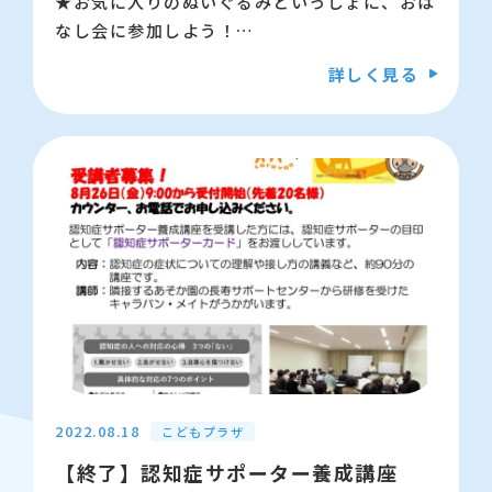
★お気に入りのぬいぐるみといっしょに、おは
なし会に参加しよう！
おはなし会のあと、ぬいぐるみは図書館におと
詳しく見る
まりします★
【日時】9月15日（木）16時～17時
【場所】4Ｆ多目的スペース2
【対象】幼児、小学生
【申し込み】9月1日（木）9時から
【定員】15人
詳しくはこちら
【問合せ】03-5600-3885
2022.08.18
こどもプラザ
【終了】認知症サポーター養成講座