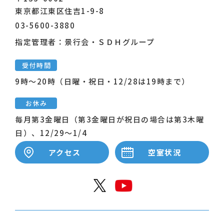
東京都江東区住吉1-9-8
03-5600-3880
指定管理者：景行会・ＳＤＨグループ
受付時間
9時～20時（日曜・祝日・12/28は19時まで）
お休み
毎月第3金曜日（第3金曜日が祝日の場合は第3木曜
日）、12/29～1/4
アクセス
空室状況
公式X
公式Y