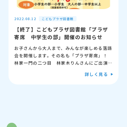
【日時】9月11日（日）13:00～15:30
【会場】こどもプラザ4階会議室１・２
【定員】各回20名程度
2022.08.12
こどもプラザ図書館
【申込】8月28日（日）9時からカウンターま
【終了】こどもプラザ図書館「プラザ
たは電話
寄席 中学生の部」開催のお知らせ
詳しくはこちら
お問合せ：03-5600-3885
お子さんから大人まで、みんなが楽しめる落語
会を開催します。その名も「プラザ寄席」！
林家一門の二つ目 林家木りんさんにご出演い
ただき、中学生の部では落語が初めての方にも
詳しく見る
分かりやすく楽しめる噺をしていただきます。
落語の奥深い世界を味わいにぜひご参加くださ
い。当日は小学生以上のお子様、大人の方もご
参加可能となっております。
【日時】9月17日（土）中学生の部（11:00
～）
【対象】こどもプラザ 4階多目的スペース