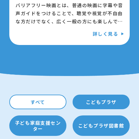
バリアフリー映画とは、普通の映画に字幕や音
声ガイドをつけることで、聴覚や視覚が不自由
な方だけでなく、広く一般の方にも楽しんでい
ただける映画です。
詳しく見る
今回は大人気作品「はたらく細胞」をバリアフ
リー形式で上映します。
どなたでもお気軽にご参加ください。
【日時】8月23日（日曜日） 10時半から12
時半
【会場】江東区こどもプラザ 4階 多目的ス
ペース1
すべて
こどもプラザ
【対象】どなたでも
子ども家庭支援セン
こどもプラザ図書館
ター
【募集】50名（抽選）