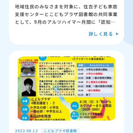
地域住民のみなさまを対象に、住吉子ども家庭
支援センターとこどもプラザ図書館の共同事業
として、9月のアルツハイマー月間に「認知症
サポーター養成講座」を開催いたします。
詳しく見る
【日時】9月10日（土）14:00～15:30
【場所】こどもプラザ4階 会議室1・2
【申込方法】8月26日9時から
電話またはカウンターにて受付ま
す
【定員】20名程度
詳しくはこちら
お問合せ：03-5600-3885
2022.08.12
こどもプラザ図書館