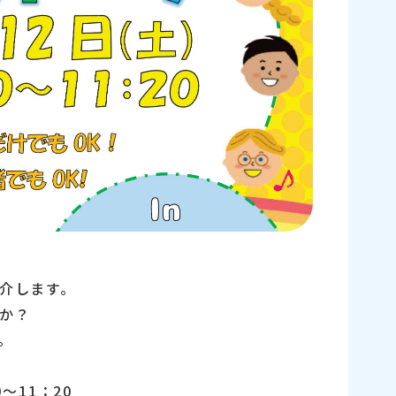
介します。
か？
。
～11：20