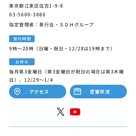
東京都江東区住吉1-9-8
03-5600-3880
指定管理者：景行会・ＳＤＨグループ
受付時間
9時～20時（日曜・祝日・12/28は19時まで）
お休み
毎月第3金曜日（第3金曜日が祝日の場合は第3木曜
日）、12/29～1/4
アクセス
空室状況
公式X
公式Y