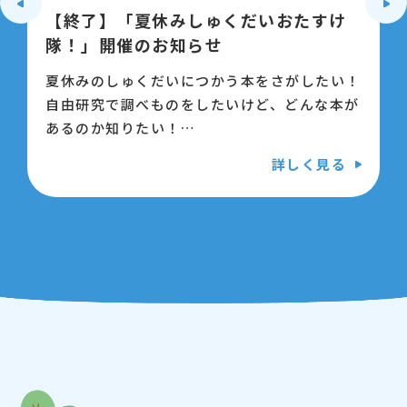
【終了】「夏休みしゅくだいおたすけ
隊！」開催のお知らせ
夏休みのしゅくだいにつかう本をさがしたい！
自由研究で調べものをしたいけど、どんな本が
あるのか知りたい！
そんなときは、こどもプラザ図書館にいる「夏
詳しく見る
休みしゅくだいおたすけ隊」にこえをかけて
ね！
いっしょに、しゅくだいや自由研究に使える本
をさがします！
【日時】7月22日（火ようび）から8月22日
（金ようび）の間の、
火ようび・水ようび・金ようび（8
月15日をのぞく）10時～11時
【対象】小学生