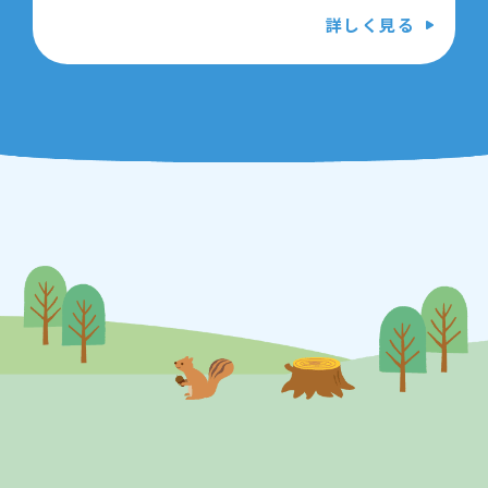
で巡るファンタジー】と題した特集を行いま
詳しく見る
す。
参加型イベントと展示があるので、書いて読ん
で異世界の物語をたっぷり楽しんでくださいね
★
参加型企画「無職転生～異世界行ったら本気出
す～の作者に、作品感想を含めたファンレター
を送ろう！」
【作品募集期間】8月14日（日）9時～9月4日
（日）まで
【場所】１Ｆカウンターへ直接お越しください
【対象】小学生～高校生
【定員】２０名（先着順）
詳しくはこちら
【問合せ】03-5600-3885